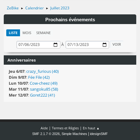
ZeBike
Calendrier
Juillet 2023
►
►
Prochains événements
LISTE
MOIS
SEMAINE
À
Anniversaires
Jeu 6/07
:
crazy_furious (40)
Dim 9/07
:
Fée File (42)
Lun 10/07
:
Cow-cheez (49)
Mar 11/07
:
sangoku85 (58)
Mer 12/07
:
Goret222 (41)
|
|
Aide
Termes et Règles
En haut ▲
,
|
SMF 2.1.7 © 2026
Simple Machines
idesignSMF