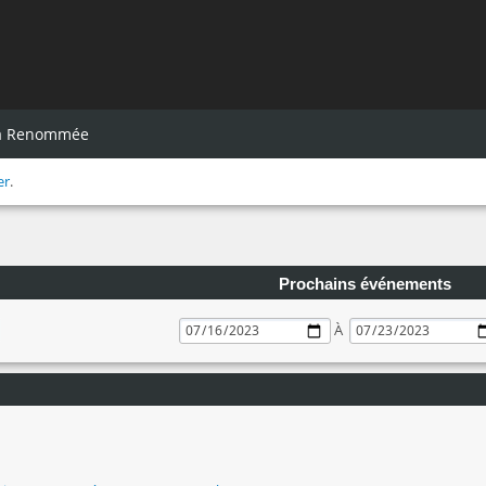
la Renommée
er
.
Prochains événements
À