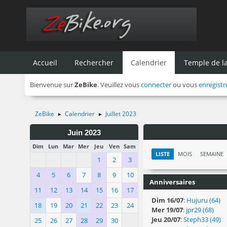
Accueil
Rechercher
Calendrier
Temple de 
Bienvenue sur
ZeBike
. Veuillez vous
connecter
ou vous
enregistr
ZeBike
Calendrier
Juillet 2023
►
►
Juin 2023
Dim
Lun
Mar
Mer
Jeu
Ven
Sam
LISTE
MOIS
SEMAINE
1
2
3
4
5
6
7
8
9
10
Anniversaires
11
12
13
14
15
16
17
Dim 16/07
:
Hujuru (64)
18
19
20
21
22
23
24
Mer 19/07
:
jpr29 (68)
Jeu 20/07
:
Steph33 (49)
25
26
27
28
29
30