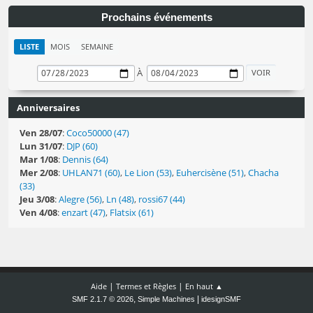
Prochains événements
LISTE
MOIS
SEMAINE
À
Anniversaires
Ven 28/07
:
Coco50000 (47)
Lun 31/07
:
DJP (60)
Mar 1/08
:
Dennis (64)
Mer 2/08
:
UHLAN71 (60)
,
Le Lion (53)
,
Euhercisène (51)
,
Chacha
(33)
Jeu 3/08
:
Alegre (56)
,
Ln (48)
,
rossi67 (44)
Ven 4/08
:
enzart (47)
,
Flatsix (61)
|
|
Aide
Termes et Règles
En haut ▲
,
|
SMF 2.1.7 © 2026
Simple Machines
idesignSMF