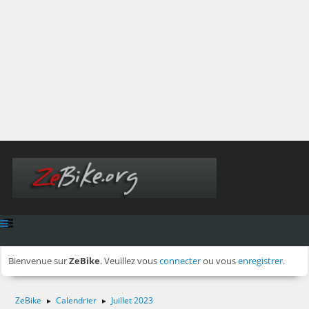
Bienvenue sur
ZeBike
. Veuillez vous
connecter
ou vous
enregistrer
.
ZeBike
Calendrier
Juillet 2023
►
►