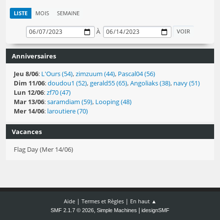
LISTE
MOIS
SEMAINE
À
Anniversaires
Jeu 8/06
:
L'Ours (54)
,
zimzuum (44)
,
Pascal04 (56)
Dim 11/06
:
doudou1 (52)
,
gerald55 (65)
,
Angoliaks (38)
,
navy (51)
Lun 12/06
:
zf70 (47)
Mar 13/06
:
saramdiam (59)
,
Looping (48)
Mer 14/06
:
laroutiere (70)
Vacances
Flag Day (Mer 14/06)
|
|
Aide
Termes et Règles
En haut ▲
,
|
SMF 2.1.7 © 2026
Simple Machines
idesignSMF