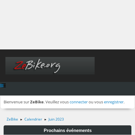
Bienvenue sur
ZeBike
. Veuillez vous
connecter
ou vous
enregistrer
.
ZeBike
Calendrier
Juin 2023
►
►
Prochains événements