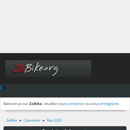
Bienvenue sur
ZeBike
. Veuillez vous
connecter
ou vous
enregistrer
.
ZeBike
Calendrier
Mai 2023
►
►