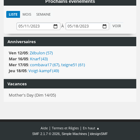
Prochains événements
LISTE
MOIS
SEMAINE
À
Anniversaires
Ven 12/05
:
Zébulon (57)
Mar 16/05
:
Knarf (43)
Mer 17/05
:
combava17 (67)
,
teigne51 (61)
Jeu 18/05
:
Voigt-kampf (49)
Vacances
Mother's Day (Dim 14/05)
|
|
Aide
Termes et Règles
En haut ▲
,
|
SMF 2.1.7 © 2026
Simple Machines
idesignSMF