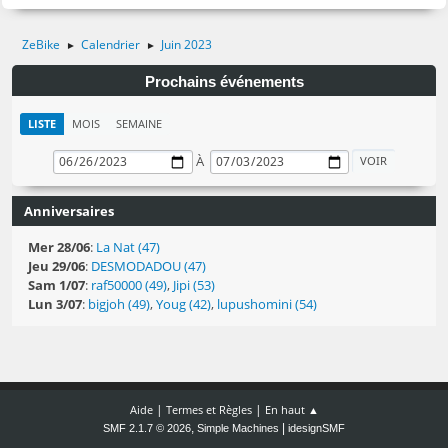
ZeBike
Calendrier
Juin 2023
►
►
Prochains événements
LISTE
MOIS
SEMAINE
À
Anniversaires
Mer 28/06
:
La Nat (47)
Jeu 29/06
:
DESMODADOU (47)
Sam 1/07
:
raf50000 (49)
,
Jipi (53)
Lun 3/07
:
bigjoh (49)
,
Youg (42)
,
lupushomini (54)
|
|
Aide
Termes et Règles
En haut ▲
,
|
SMF 2.1.7 © 2026
Simple Machines
idesignSMF