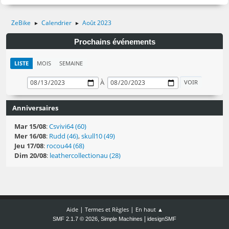
ZeBike
Calendrier
Août 2023
►
►
Prochains événements
LISTE
MOIS
SEMAINE
À
Anniversaires
Mar 15/08
:
Csvivi64 (60)
Mer 16/08
:
Rudd (46)
,
skull10 (49)
Jeu 17/08
:
rocou44 (68)
Dim 20/08
:
leathercollectionau (28)
|
|
Aide
Termes et Règles
En haut ▲
,
|
SMF 2.1.7 © 2026
Simple Machines
idesignSMF