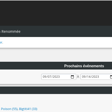
la Renommée
er
.
Prochains événements
À
,
Poison (55)
,
Bigtiti41 (33)