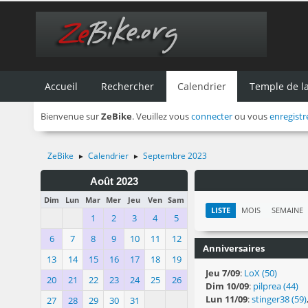
Accueil
Rechercher
Calendrier
Temple de 
Bienvenue sur
ZeBike
. Veuillez vous
connecter
ou vous
enregistr
ZeBike
Calendrier
Septembre 2023
►
►
Août 2023
Dim
Lun
Mar
Mer
Jeu
Ven
Sam
LISTE
MOIS
SEMAINE
1
2
3
4
5
6
7
8
9
10
11
12
Anniversaires
13
14
15
16
17
18
19
Jeu 7/09
:
LoX (50)
20
21
22
23
24
25
26
Dim 10/09
:
pilprea (44)
Lun 11/09
:
stinger38 (59)
27
28
29
30
31