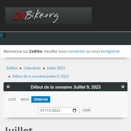
Bienvenue sur
ZeBike
. Veuillez vous
connecter
ou vous
enregistrer
.
ZeBike
Calendrier
Juillet 2023
►
►
Début de la semaine Juillet 9, 2023
►
«
»
Début de la semaine Juillet 9, 2023
LISTE
MOIS
SEMAINE
Juillet