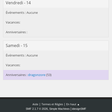
Vendredi - 14
Samedi - 15
dragonzore
(53)
|
|
Aide
Termes et Règles
En haut ▲
,
|
SMF 2.1.7 © 2026
Simple Machines
idesignSMF