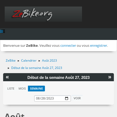
Bienvenue sur
ZeBike
. Veuillez vous
connecter
ou vous
enregistrer
.
ZeBike
Calendrier
Août 2023
►
►
Début de la semaine Août 27, 2023
►
«
»
Début de la semaine Août 27, 2023
LISTE
MOIS
SEMAINE
Août