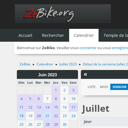
Accueil
Rechercher
Calendrier
Temple de 
Bienvenue sur
ZeBike
. Veuillez vous
connecter
ou vous
enregistr
ZeBike
Calendrier
Juillet 2023
Début de la semaine Juillet 
►
►
►
«
Juin 2023
Dim
Lun
Mar
Mer
Jeu
Ven
Sam
LISTE
MOIS
SEMAINE
1
2
3
4
5
6
7
8
9
10
Juillet
11
12
13
14
15
16
17
18
19
20
21
22
23
24
Jour
25
26
27
28
29
30