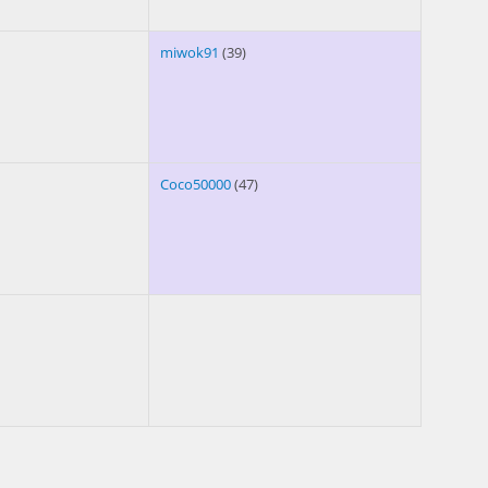
miwok91
(39)
Coco50000
(47)