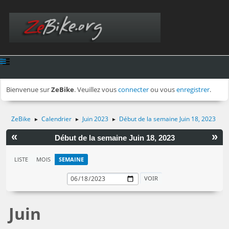
Bienvenue sur
ZeBike
. Veuillez vous
connecter
ou vous
enregistrer
.
ZeBike
Calendrier
Juin 2023
Début de la semaine Juin 18, 2023
►
►
►
«
»
Début de la semaine Juin 18, 2023
LISTE
MOIS
SEMAINE
Juin