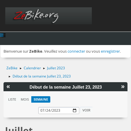
Bienvenue sur
ZeBike
. Veuillez vous
connecter
ou vous
enregistrer
.
ZeBike
Calendrier
Juillet 2023
►
►
Début de la semaine Juillet 23, 2023
►
«
»
Début de la semaine Juillet 23, 2023
LISTE
MOIS
SEMAINE
Juillet