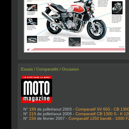
Essais / Comparatifs / Occasion
. N°
199
de juillet/aout 2003 -
Comparatif SV 650 - CB 130
. N°
219
de juillet/aout 2009 -
Comparatif CB 1300 S - K 1
. N°
234
de février 2007 -
Comparatif 1250 bandit - 1000 F