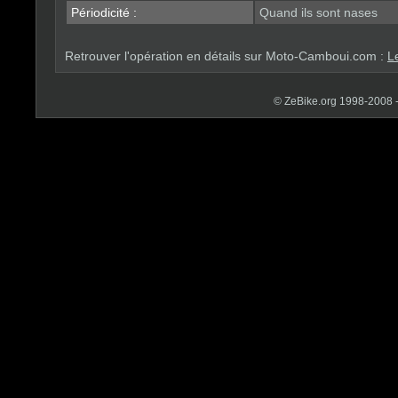
Périodicité :
Quand ils sont nases
Retrouver l'opération en détails sur Moto-Camboui.com :
L
© ZeBike.org 1998-2008 - Ri