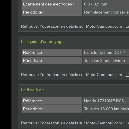
Ecartement des électrodes :
0,8 - 0,9 mm
Périodicité :
Remplacement conseillé
Retrouver l'opération en détails sur Moto-Camboui.com :
L
Le liquide d'embrayage
Référence :
Liquide de frein DOT 4
Périodicité :
Tous les 2 ans environ
Retrouver l'opération en détails sur Moto-Camboui.com :
L
Le filtre à air
Référence :
Honda 17210MEJ003
Périodicité :
Tous les 18 000 km envi
Retrouver l'opération en détails sur Moto-Camboui.com :
Le