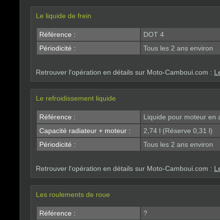
Le liquide de frein
Référence :
DOT 4
Périodicité :
Tous les 2 ans environ
Retrouver l'opération en détails sur Moto-Camboui.com :
Le
Le refroidissement liquide
Référence :
Liquide pour moteur en 
Capacité radiateur + moteur :
2,74 l (Réserve 0,31 l)
Périodicité :
Tous les 2 ans environ
Retrouver l'opération en détails sur Moto-Camboui.com :
L
Les roulements de roue
Référence :
?