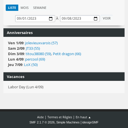
LISTE
MOIS
SEMAINE
À
Anniversaires
Ven 1/09
:
jolevieuxvarois (57)
Sam 2/09
:
JT33 (55)
Dim 3/09
:
titou38080 (59)
,
Petit dragon (66)
Lun 4/09
:
percool (69)
Jeu 7/09
:
LoX (50)
Vacances
Labor Day (Lun 4/09)
|
|
Aide
Termes et Règles
En haut ▲
,
|
SMF 2.1.7 © 2026
Simple Machines
idesignSMF