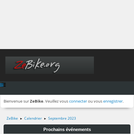
Bienvenue sur
ZeBike
. Veuillez vous
connecter
ou vous
enregistrer
.
ZeBike
Calendrier
Septembre 2023
►
►
Prochains événements