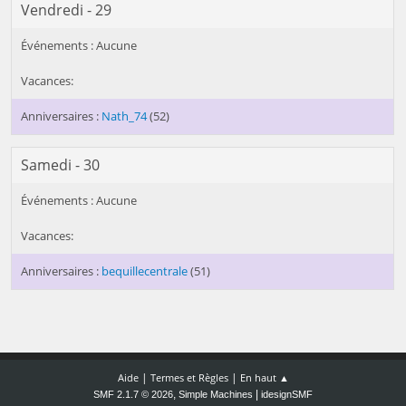
Vendredi - 29
Nath_74
(52)
Samedi - 30
bequillecentrale
(51)
|
|
Aide
Termes et Règles
En haut ▲
,
|
SMF 2.1.7 © 2026
Simple Machines
idesignSMF