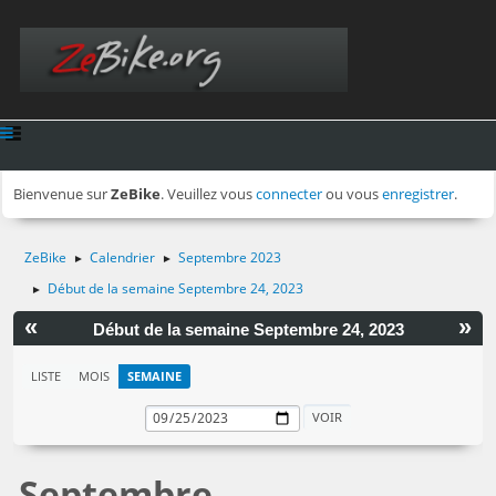
Bienvenue sur
ZeBike
. Veuillez vous
connecter
ou vous
enregistrer
.
ZeBike
Calendrier
Septembre 2023
►
►
Début de la semaine Septembre 24, 2023
►
«
»
Début de la semaine Septembre 24, 2023
LISTE
MOIS
SEMAINE
Septembre