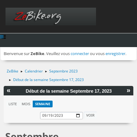
Bienvenue sur
ZeBike
. Veuillez vous
connecter
ou vous
enregistrer
.
ZeBike
Calendrier
Septembre 2023
►
►
Début de la semaine Septembre 17, 2023
►
«
»
Début de la semaine Septembre 17, 2023
LISTE
MOIS
SEMAINE
Septembre