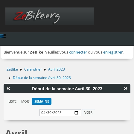
Bienvenue sur
ZeBike
. Veuillez vous
connecter
ou vous
enregistrer
.
ZeBike
Calendrier
Avril 2023
►
►
Début de la semaine Avril 30, 2023
►
«
»
Début de la semaine Avril 30, 2023
LISTE
MOIS
SEMAINE
Avril