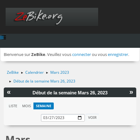
Bienvenue sur
ZeBike
. Veuillez vous
connecter
ou vous
enregistrer
.
ZeBike
Calendrier
Mars 2023
►
►
Début de la semaine Mars 26, 2023
►
«
»
Début de la semaine Mars 26, 2023
LISTE
MOIS
SEMAINE
Mars