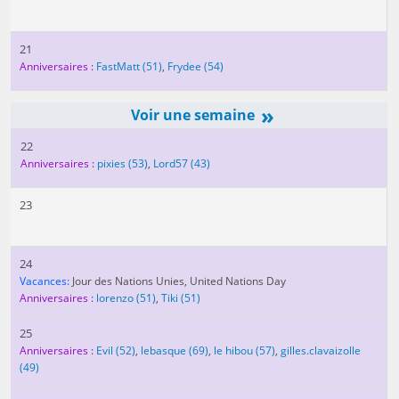
21
Anniversaires :
FastMatt
(51)
,
Frydee
(54)
»
22
Anniversaires :
pixies
(53)
,
Lord57
(43)
23
24
Vacances:
Jour des Nations Unies, United Nations Day
Anniversaires :
lorenzo
(51)
,
Tiki
(51)
25
Anniversaires :
Evil
(52)
,
lebasque
(69)
,
le hibou
(57)
,
gilles.clavaizolle
(49)