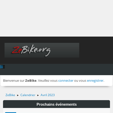
Bienvenue sur
ZeBike
. Veuillez vous
connecter
ou vous
enregistrer
.
ZeBike
Calendrier
Avril 2023
►
►
Prochains événements