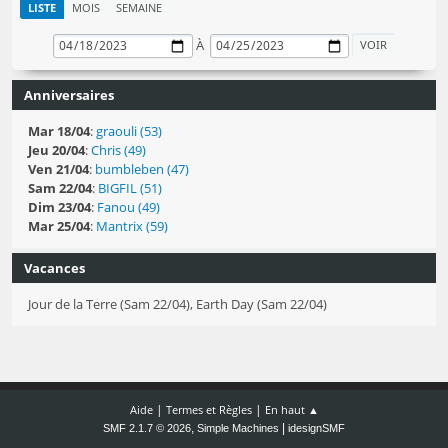
LISTE
MOIS
SEMAINE
À
Anniversaires
Mar 18/04
:
graouli (53)
Jeu 20/04
:
Chris (49)
Ven 21/04
:
bumbleben (47)
Sam 22/04
:
BIGFIL (51)
Dim 23/04
:
Fanou (49)
Mar 25/04
:
Mantrix (59)
Vacances
Jour de la Terre (Sam 22/04), Earth Day (Sam 22/04)
|
|
Aide
Termes et Règles
En haut ▲
,
|
SMF 2.1.7 © 2026
Simple Machines
idesignSMF